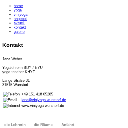
home
yoga
viniyoga
angebot
aktuell
kontakt
galerie
Kontakt
Jana Weber
Yogalehrerin BDY / EYU
yoga teacher KHYF
Lange Straße 31
31515 Wunstorf
+49 151 418 05285
jana@viniyoga-wunstorf.de
www.viniyoga-wunstorf.de
die Lehrerin
die Räume
Anfahrt